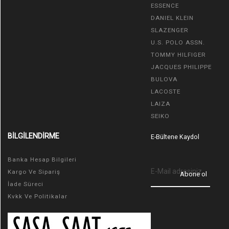
ESSENCE
DANIEL KLEIN
SLAZENGER
U.S. POLO ASSN.
TOMMY HILFIGER
JACQUES PHILIPPE
BULOVA
LACOSTE
LAIZA
SEIKO
BİLGİLENDİRME
E-Bültene Kaydol
Banka Hesap Bilgileri
Kargo Ve Sipariş
Abone ol
İade Süreci
Kvkk Ve Politikalar