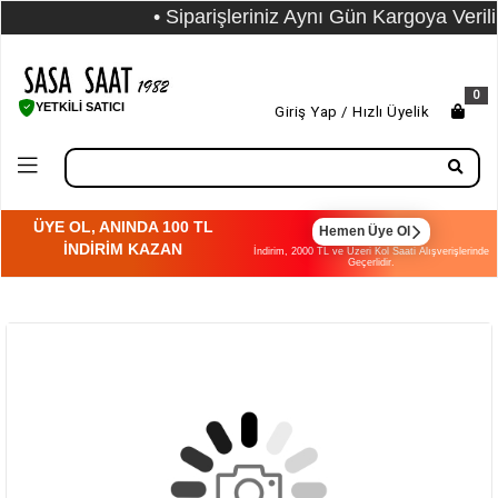
• Siparişleriniz Aynı Gün Kargoya Verilir
0
YETKİLİ SATICI
Giriş Yap / Hızlı Üyelik
ÜYE OL, ANINDA 100 TL
Hemen Üye Ol
İNDİRİM KAZAN
İndirim, 2000 TL ve Üzeri Kol Saati Alışverişlerinde
Geçerlidir.