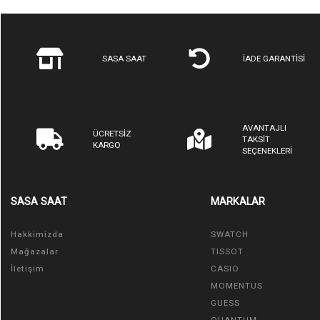
SASA SAAT
İADE GARANTİSİ
AVANTAJLI
ÜCRETSİZ
TAKSİT
KARGO
SEÇENEKLERİ
SASA SAAT
MARKALAR
Hakkimizda
SWATCH
Mağazalar
TISSOT
İletişim
CASIO
MOMENTUS
GUESS
QUANTUM