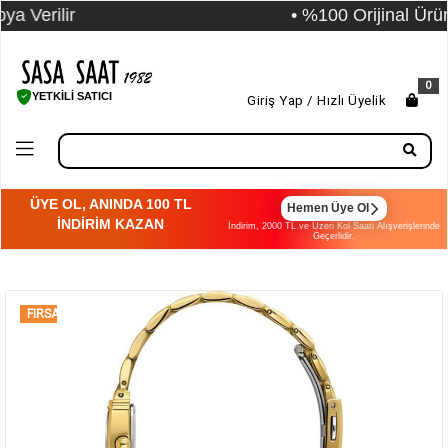
• %100 Orijinal Ürün Garantisi
0
YETKİLİ SATICI
Giriş Yap / Hızlı Üyelik
ÜYE OL, ANINDA 100 TL
Hemen Üye Ol
İNDİRİM KAZAN
İndirim, 2000 TL ve Üzeri Kol Saati Alışverişlerinde
Geçerlidir.
FIRSAT