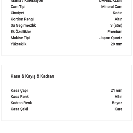
Marka / Koleksiyon
DANIEL KLEIN
Cam Tipi
Mineral Cam
Cinsiyet
Kadın
Kordon Rengi
Altın
Su Geçirmezlik
3 (atm)
Ek Özellikler
Premium
Makine Tipi
Japon Quartz
Yükseklik
29 mm
Kasa & Kayış & Kadran
Kasa Çapı
21 mm
Kasa Renk
Altın
Kadran Renk
Beyaz
Kasa Şekil
Kare