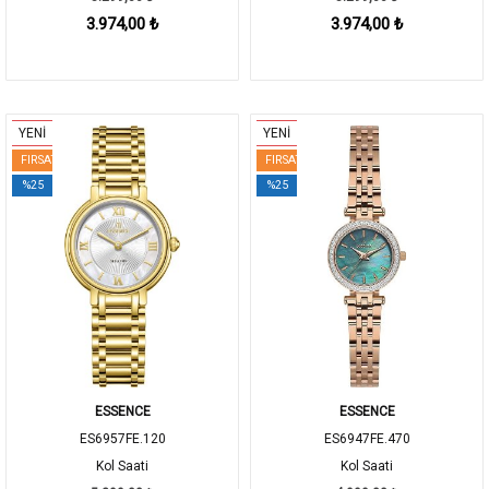
3.974,00 ₺
3.974,00 ₺
YENİ
YENİ
FIRSAT
FIRSAT
%25
%25
ESSENCE
ESSENCE
ES6957FE.120
ES6947FE.470
Kol Saati
Kol Saati