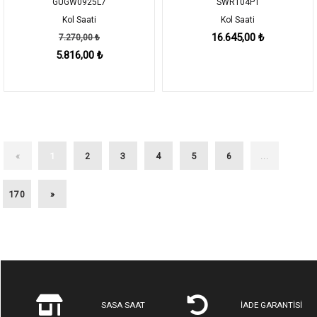
GUGW0925L7
SWR104P1
Kol Saati
Kol Saati
16.645,00 ₺
7.270,00 ₺
5.816,00 ₺
(current)
«
1
2
3
4
5
6
...
170
»
SASA SAAT
İADE GARANTİSİ