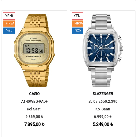
YENİ
YENİ
FIRSAT
FIRSAT
%20
%25
CASIO
SLAZENGER
A140WEG-9ADF
SL.09.2650.2.390
Kol Saati
Kol Saati
9.869,00 ₺
6.999,00 ₺
7.895,00 ₺
5.249,00 ₺