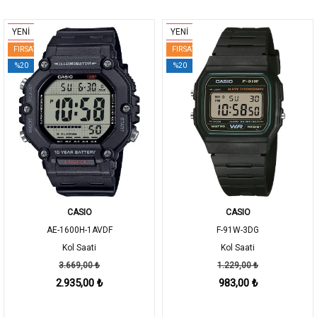
YENİ
YENİ
FIRSAT
FIRSAT
%20
%20
CASIO
CASIO
AE-1600H-1AVDF
F-91W-3DG
Kol Saati
Kol Saati
3.669,00 ₺
1.229,00 ₺
2.935,00 ₺
983,00 ₺