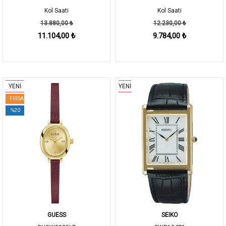
Kol Saati
Kol Saati
13.880,00 ₺
12.230,00 ₺
11.104,00 ₺
9.784,00 ₺
YENİ
YENİ
FIRSAT
%20
GUESS
SEIKO