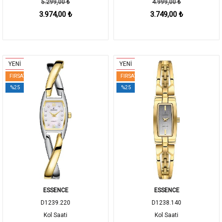
5.299,00 ₺
4.999,00 ₺
3.974,00 ₺
3.749,00 ₺
YENİ
YENİ
FIRSAT
FIRSAT
%25
%25
ESSENCE
ESSENCE
D1239.220
D1238.140
Kol Saati
Kol Saati