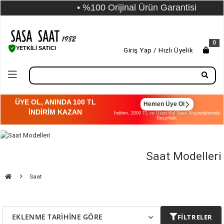
• %100 Orijinal Ürün Garantisi
0
YETKİLİ SATICI
Giriş Yap / Hızlı Üyelik
ÜYE OL, ANINDA 100 TL
Hemen Üye Ol
İNDİRİM KAZAN
İndirim, 2000 TL ve Üzeri Kol Saati Alışverişlerinde
Geçerlidir.
Saat Modelleri
Saat
EKLENME TARIHINE GÖRE
FILTRELER