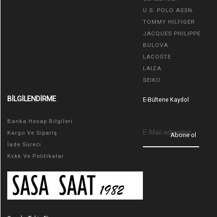
U.S. POLO ASSN.
TOMMY HILFIGER
JACQUES PHILIPPE
BULOVA
LACOSTE
LAIZA
SEIKO
BİLGİLENDİRME
E-Bültene Kaydol
Banka Hesap Bilgileri
Kargo Ve Sipariş
Abone ol
İade Süreci
Kvkk Ve Politikalar