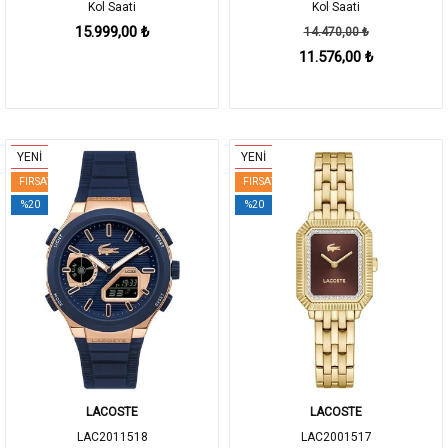
Kol Saati
Kol Saati
15.999,00 ₺
14.470,00 ₺
11.576,00 ₺
YENİ
YENİ
FIRSAT
FIRSAT
%20
%20
LACOSTE
LACOSTE
LAC2011518
LAC2001517