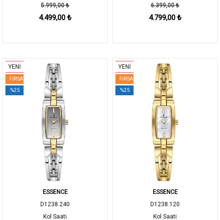
5.999,00 ₺
6.399,00 ₺
4.499,00 ₺
4.799,00 ₺
YENİ
YENİ
FIRSAT
FIRSAT
%25
%25
ESSENCE
ESSENCE
D1238.240
D1238.120
Kol Saati
Kol Saati