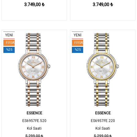
3.749,00 ₺
3.749,00 ₺
YENİ
YENİ
FIRSAT
FIRSAT
%25
%25
ESSENCE
ESSENCE
ES6957FE.520
ES6957FE.220
Kol Saati
Kol Saati
5.299,00 ₺
5.299,00 ₺