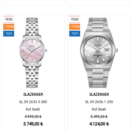
YENİ
YENİ
FIRSAT
FIRSAT
%25
%25
SLAZENGER
SLAZENGER
SL.09.2633.3.380
SL.09.2636.1.330
Kol Saati
Kol Saati
4.999,00 ₺
5.499,00 ₺
3.749,00 ₺
4.124,00 ₺