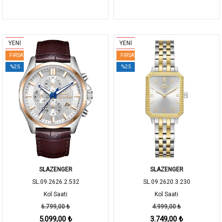
YENİ
YENİ
FIRSAT
FIRSAT
%25
%25
SLAZENGER
SLAZENGER
SL.09.2626.2.532
SL.09.2620.3.230
Kol Saati
Kol Saati
6.799,00 ₺
4.999,00 ₺
5.099,00 ₺
3.749,00 ₺