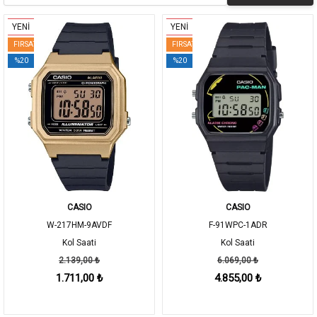
YENİ
YENİ
FIRSAT
FIRSAT
%20
%20
CASIO
CASIO
W-217HM-9AVDF
F-91WPC-1ADR
Kol Saati
Kol Saati
2.139,00 ₺
6.069,00 ₺
1.711,00 ₺
4.855,00 ₺