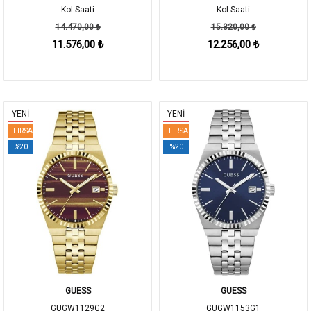
Kol Saati
Kol Saati
14.470,00 ₺
15.320,00 ₺
11.576,00 ₺
12.256,00 ₺
YENİ
YENİ
FIRSAT
FIRSAT
%20
%20
GUESS
GUESS
GUGW1129G2
GUGW1153G1