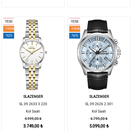
YENİ
YENİ
FIRSAT
FIRSAT
%25
%25
SLAZENGER
SLAZENGER
SL.09.2633.3.220
SL.09.2626.2.301
Kol Saati
Kol Saati
4.999,00 ₺
6.799,00 ₺
3.749,00 ₺
5.099,00 ₺