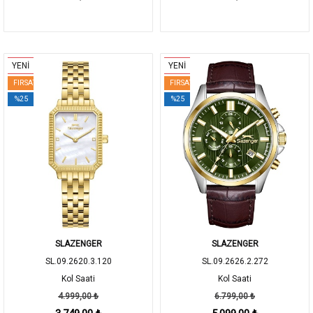
YENİ
YENİ
FIRSAT
FIRSAT
%25
%25
SLAZENGER
SLAZENGER
SL.09.2620.3.120
SL.09.2626.2.272
Kol Saati
Kol Saati
4.999,00 ₺
6.799,00 ₺