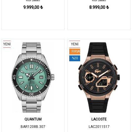
9.999,00 ₺
8.999,00 ₺
YENİ
YENİ
FIRSAT
%20
QUANTUM
LACOSTE
BAR1208B.307
LAC2011517